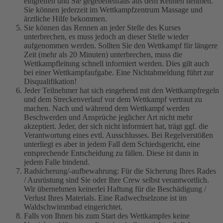
eingreifen und Sie gegebenenfalls aus dem Rennen nehmen.
Sie können jederzeit im Wettkampfzentrum Massage und
ärztliche Hilfe bekommen.
Sie können das Rennen an jeder Stelle des Kurses
unterbrechen, es muss jedoch an dieser Stelle wieder
aufgenommen werden. Sollten Sie den Wettkampf für längere
Zeit (mehr als 20 Minuten) unterbrechen, muss die
Wettkampfleitung schnell informiert werden. Dies gilt auch
bei einer Wettkampfaufgabe. Eine Nichtabmeldung führt zur
Disqualifikation!
Jeder Teilnehmer hat sich eingehend mit den Wettkampfregeln
und dem Streckenverlauf vor dem Wettkampf vertraut zu
machen. Nach und während dem Wettkampf werden
Beschwerden und Ansprüche jeglicher Art nicht mehr
akzeptiert. Jeder, der sich nicht informiert hat, trägt ggf. die
Verantwortung eines evtl. Ausschlusses. Bei Regelverstößen
unterliegt es aber in jedem Fall dem Schiedsgericht, eine
entsprechende Entscheidung zu fällen. Diese ist dann in
jedem Falle bindend.
Radsicherung/-aufbewahrung: Für die Sicherung Ihres Rades
/ Ausrüstung sind Sie oder Ihre Crew selbst verantwortlich.
Wir übernehmen keinerlei Haftung für die Beschädigung /
Verlust Ihres Materials. Eine Radwechselzone ist im
Waldschwimmbad eingerichtet.
Falls von Ihnen bis zum Start des Wettkampfes keine