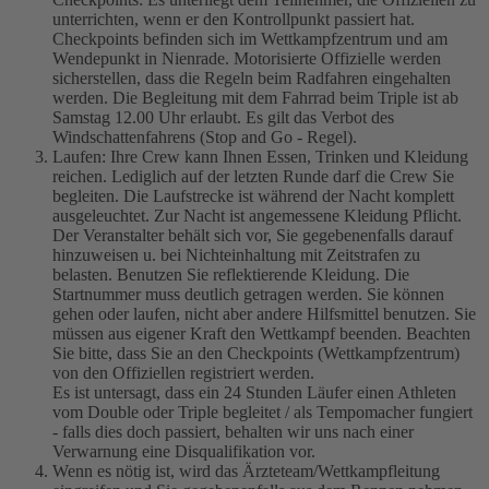
unterrichten, wenn er den Kontrollpunkt passiert hat.
Checkpoints befinden sich im Wettkampfzentrum und am
Wendepunkt in Nienrade. Motorisierte Offizielle werden
sicherstellen, dass die Regeln beim Radfahren eingehalten
werden. Die Begleitung mit dem Fahrrad beim Triple ist ab
Samstag 12.00 Uhr erlaubt. Es gilt das Verbot des
Windschattenfahrens (Stop and Go - Regel).
Laufen: Ihre Crew kann Ihnen Essen, Trinken und Kleidung
reichen. Lediglich auf der letzten Runde darf die Crew Sie
begleiten. Die Laufstrecke ist während der Nacht komplett
ausgeleuchtet. Zur Nacht ist angemessene Kleidung Pflicht.
Der Veranstalter behält sich vor, Sie gegebenenfalls darauf
hinzuweisen u. bei Nichteinhaltung mit Zeitstrafen zu
belasten. Benutzen Sie reflektierende Kleidung. Die
Startnummer muss deutlich getragen werden. Sie können
gehen oder laufen, nicht aber andere Hilfsmittel benutzen. Sie
müssen aus eigener Kraft den Wettkampf beenden. Beachten
Sie bitte, dass Sie an den Checkpoints (Wettkampfzentrum)
von den Offiziellen registriert werden.
Es ist untersagt, dass ein 24 Stunden Läufer einen Athleten
vom Double oder Triple begleitet / als Tempomacher fungiert
- falls dies doch passiert, behalten wir uns nach einer
Verwarnung eine Disqualifikation vor.
Wenn es nötig ist, wird das Ärzteteam/Wettkampfleitung