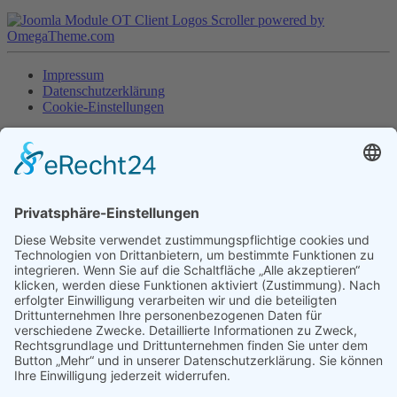
Impressum
Datenschutzerklärung
Cookie-Einstellungen
Copyright © 2017 TSV Lensahn - Made by
SeaNet
Deutsch
English
Home
Event
Starterliste Triple 2026
Starterliste Double 2026
Starterliste 24h-Lauf
Programm 2026
Ergebnisse 2026
Sponsoren
Statistik
Anmeldung
Ausschreibung Duathlon
Ausschreibung Double