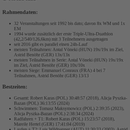
Rahmendaten:
32 Veranstaltungen seit 1992 bis dato; davon 8x WM und 1x
EM
1994 wurde zusätzlich der erste Triple-Ultra-Duathlon
(42,2/540/126,6km) mit 3 Teilnehmern ausgetragen
seit 2016 gibt es parallel einen 24h-Lauf
meisten Teilnahmen: Antal Vöneki (HUN) 19x/19x im Ziel,
Astrid Benöhr (GER) 13x/13x
meisten Teilnahmen in Serie: Antal Vöneki (HUN) 19x/19x
im Ziel, Astrid Benöhr (GER) 10x/10x
meisten Siege: Emmanuel Conraux (FRA) 4 bei 7
Teilnahmen, Astrid Benöhr (GER) 13/13
Bestzeiten:
Gesamt: Robert Karas (POL) 30:48:57 (2018), Alicja Pyszka-
Bazan (POL) 36:13:55 (2024)
Schwimmen: Tomasz Maksymowicz (POL) 2:39:35 (2023),
Alicja Pyszka-Bazan (POL) 2:38:34 (2024)
Radfahren + T1: Robert Karas (POL) 15:23:57 (2018),
Mareile Hertel (GER) 17:41:04 (2019)
Laufen + T2: Luis Wildpanner (AUT) 11:30:33 (2003), Astrid