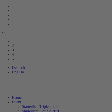
›
‹
1
2
3
4
5
Deutsch
English
Home
Event
Starterliste Triple 2026
Starterliste Double 2026